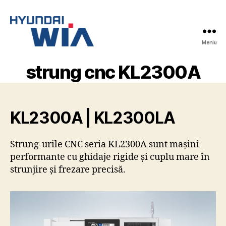
Meniu
Hyundai-
Wia
strung cnc KL2300A
Mașini
CNC
KL2300A | KL2300LA
Strung-urile CNC seria KL2300A sunt mașini
performante cu ghidaje rigide și cuplu mare în
strunjire și frezare precisă.