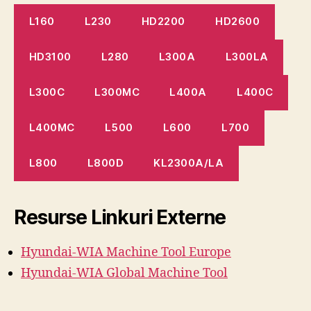
L160
L230
HD2200
HD2600
HD3100
L280
L300A
L300LA
L300C
L300MC
L400A
L400C
L400MC
L500
L600
L700
L800
L800D
KL2300A/LA
Resurse Linkuri Externe
Hyundai-WIA Machine
Tool
Europe
Hyundai-WIA Global Machine Tool