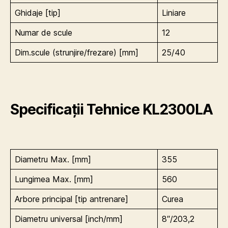
Ghidaje [tip]
Liniare
Numar de scule
12
Dim.scule (strunjire/frezare) [mm]
25/40
Specificații Tehnice
KL2300LA
Diametru Max. [mm]
355
Lungimea Max. [mm]
560
Arbore principal [tip antrenare]
Curea
Diametru universal [inch/mm]
8″/203,2