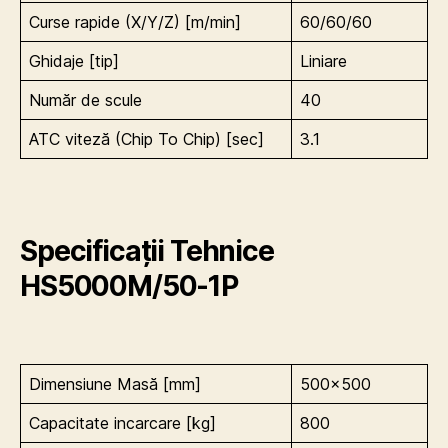
Curse rapide (X/Y/Z) [m/min]
60/60/60
Ghidaje [tip]
Liniare
Număr de scule
40
ATC viteză (Chip To Chip) [sec]
3.1
Specificații Tehnice
HS5000M/50-1P
Dimensiune Masă [mm]
500×500
Capacitate incarcare [kg]
800