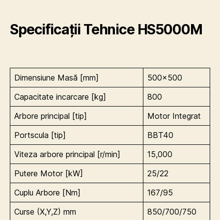
Specificații Tehnice HS5000M
Dimensiune Masă [mm]
500×500
Capacitate incarcare [kg]
800
Arbore principal [tip]
Motor Integrat
Portscula [tip]
BBT40
Viteza arbore principal [r/min]
15,000
Putere Motor [kW]
25/22
Cuplu Arbore [Nm]
167/95
Curse (X,Y,Z) mm
850/700/750