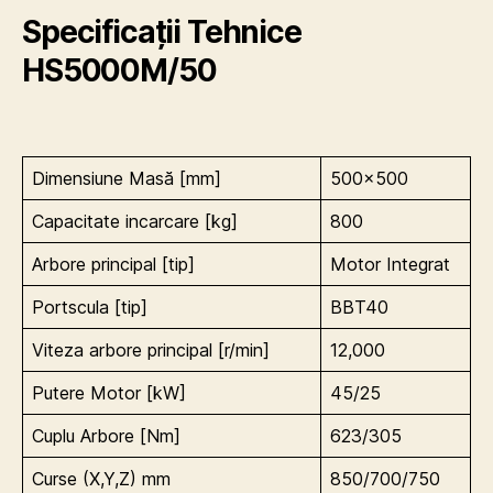
Specificații Tehnice
HS5000M/50
Dimensiune Masă [mm]
500×500
Capacitate incarcare [kg]
800
Arbore principal [tip]
Motor Integrat
Portscula [tip]
BBT40
Viteza arbore principal [r/min]
12,000
Putere Motor [kW]
45/25
Cuplu Arbore [Nm]
623/305
Curse (X,Y,Z) mm
850/700/750