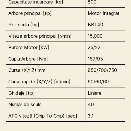
Capacitate incarcare [kg]
800
Arbore principal [tip]
Motor Integrat
Portscula [tip]
BBT40
Viteza arbore principal [r/min]
15,000
Putere Motor [kW]
25/22
Cuplu Arbore [Nm]
167/95
Curse (X,Y,Z) mm
850/700/750
Curse rapide (X/Y/Z) [m/min]
60/60/60
Ghidaje [tip]
Liniare
Număr de scule
40
ATC viteză (Chip To Chip) [sec]
3.1