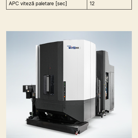
APC viteză paletare [sec]
12