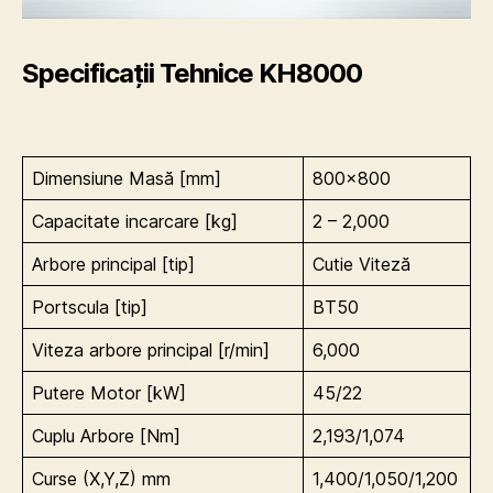
Specificații Tehnice KH8000
Dimensiune Masă [mm]
800×800
Capacitate incarcare [kg]
2 – 2,000
Arbore principal [tip]
Cutie Viteză
Portscula [tip]
BT50
Viteza arbore principal [r/min]
6,000
Putere Motor [kW]
45/22
Cuplu Arbore [Nm]
2,193/1,074
Curse (X,Y,Z) mm
1,400/1,050/1,200