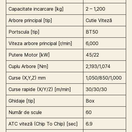
Capacitate incarcare [kg]
2 – 1,200
Arbore principal [tip]
Cutie Viteză
Portscula [tip]
BT50
Viteza arbore principal [r/min]
6,000
Putere Motor [kW]
45/22
Cuplu Arbore [Nm]
2,193/1,074
Curse (X,Y,Z) mm
1,050/850/1,000
Curse rapide (X/Y/Z) [m/min]
30/30/30
Ghidaje [tip]
Box
Număr de scule
60
ATC viteză (Chip To Chip) [sec]
6.9