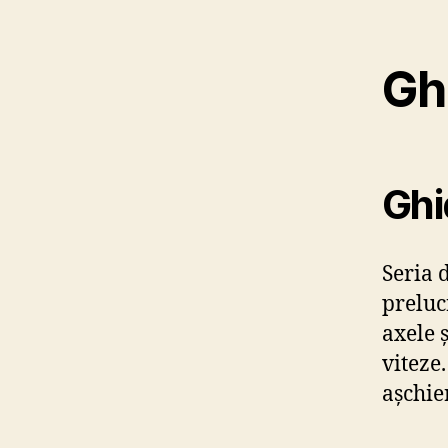
Gh
Ghi
Seria 
preluc
axele 
viteze
așchier