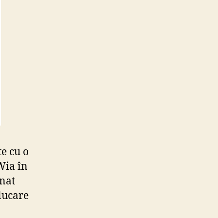
e cu o
Wia în
inat
lucare