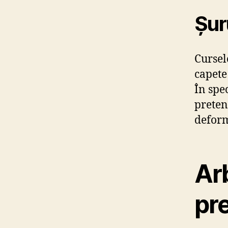
Șur
Cursel
capete
În spe
preten
deform
Ar
pre