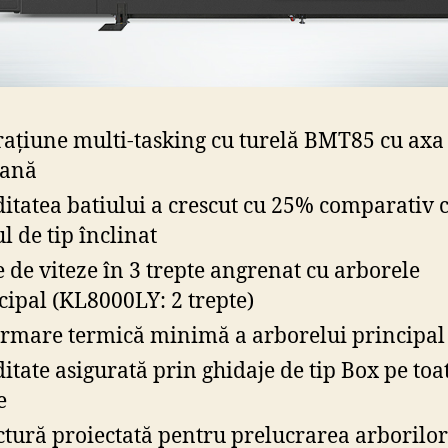
ațiune multi-tasking cu turelă BMT85 cu axa
pană
ditatea batiului a crescut cu 25% comparativ 
ul de tip înclinat
e de viteze în 3 trepte angrenat cu arborele
cipal (KL8000LY: 2 trepte)
rmare termică minimă a arborelui principal
ditate asigurată prin ghidaje de tip Box pe toa
e
ctură proiectată pentru prelucrarea arborilor