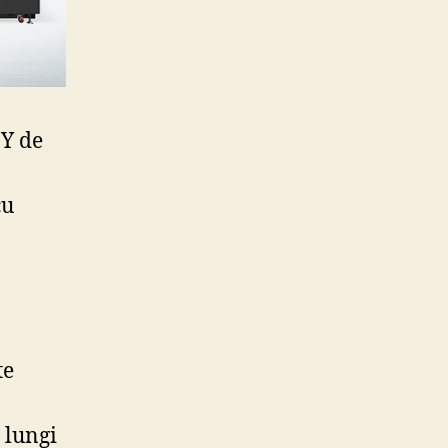
 Y de
cu
te
 lungi