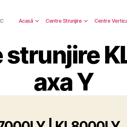
NC
Acasă
Centre Strunjire
Centre Vertic
 strunjire K
axa Y
7000LY | KL8000LY