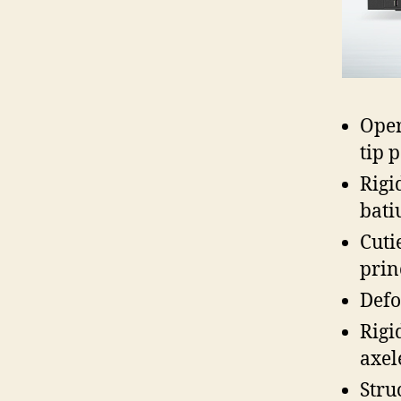
Oper
tip 
Rigi
bati
Cuti
prin
Defo
Rigi
axel
Stru