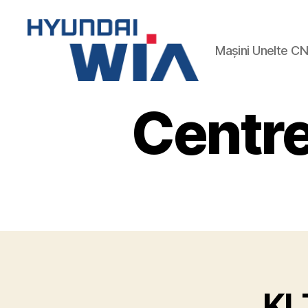
Mașini Unelte C
Hyundai-
Wia
Centre
Mașini
CNC
KL