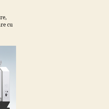
re,
are cu