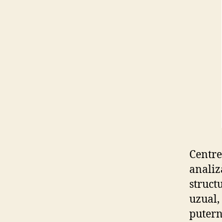
Centre
analiz
struct
uzual,
putern