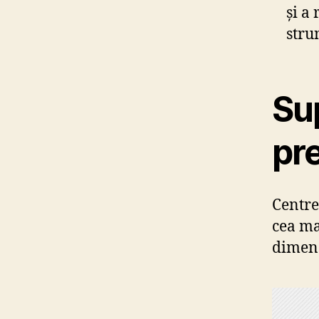
și a
stru
Su
pr
Centre
cea ma
dimens