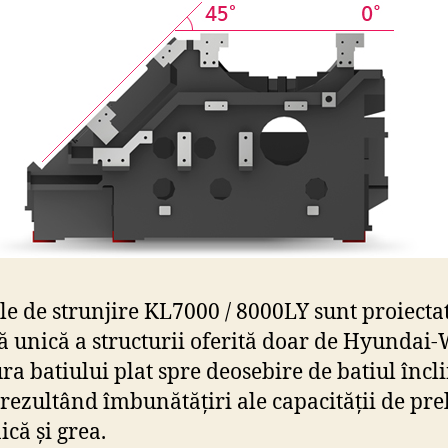
le de strunjire KL7000 / 8000LY sunt proiectat
ă unică a structurii oferită doar de Hyundai-
ura batiului plat spre deosebire de batiul încl
 rezultând îmbunătățiri ale capacității de pre
ică și grea.