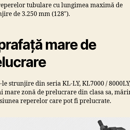
 reperelor tubulare cu lungimea maximă de
njire de 3.250 mm (128″).
prafață mare de
elucrare
-le strunjire din seria KL-LY, KL7000 / 8000LY
i mare zonă de prelucrare din clasa sa, măr
iunea reperelor care pot fi prelucrate.