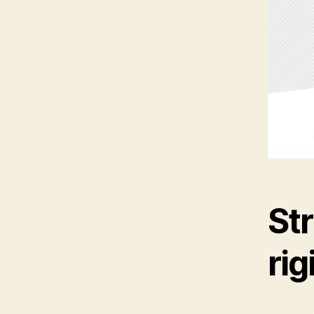
Str
rig