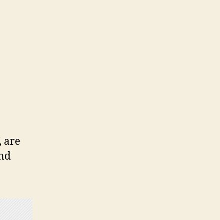
, are
ind