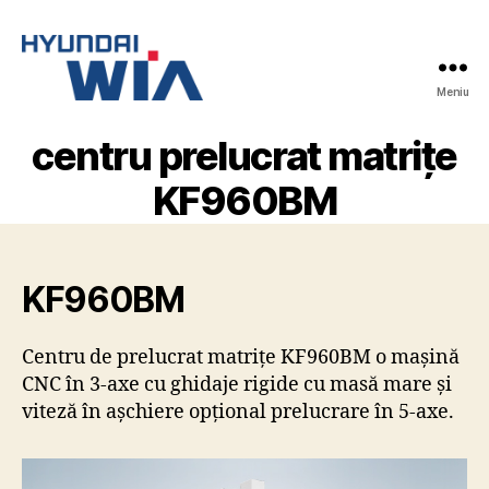
Meniu
Hyundai-
Wia
centru prelucrat matrițe
Mașini
CNC
KF960BM
KF960BM
Centru de prelucrat matrițe KF960BM o mașină
CNC în 3-axe cu ghidaje rigide cu masă mare și
viteză în așchiere opțional prelucrare în 5-axe.