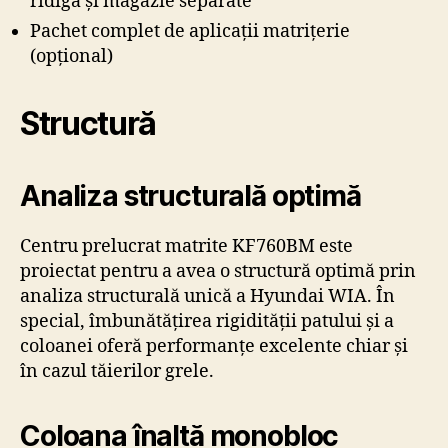
ridigă și magazie separate
Pachet complet de aplicații matrițerie
(opțional)
Structură
Analiza structurală optimă
Centru prelucrat matrite KF760BM este
proiectat pentru a avea o structură optimă prin
analiza structurală unică a Hyundai WIA. În
special, îmbunătățirea rigidității patului și a
coloanei oferă performanțe excelente chiar și
în cazul tăierilor grele.
Coloana înaltă monobloc