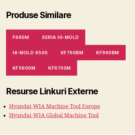
Produse Similare
F660M
SERIA HI-MOLD
HI-MOLD 6500
KF760BM
KF960BM
KF5600M
KF6700M
Resurse Linkuri Externe
Hyundai-WIA Machine
Tool
Europe
Hyundai-WIA Global Machine Tool